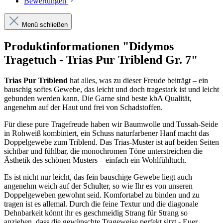
Bewertungen
Menü schließen
Produktinformationen "Didymos
Tragetuch - Trias Pur Triblend Gr. 7"
Trias Pur Triblend
hat alles, was zu dieser Freude beiträgt – ein
bauschig softes Gewebe, das leicht und doch tragestark ist und leicht
gebunden werden kann. Die Garne sind beste kbA Qualität,
angenehm auf der Haut und frei von Schadstoffen.
Für diese pure Tragefreude haben wir Baumwolle und Tussah-Seide
in Rohweiß kombiniert, ein Schuss naturfarbener Hanf macht das
Doppelgewebe zum Triblend. Das Trias-Muster ist auf beiden Seiten
sichtbar und fühlbar, die monochromen Töne unterstreichen die
Ästhetik des schönen Musters – einfach ein Wohlfühltuch.
Es ist nicht nur leicht, das fein bauschige Gewebe liegt auch
angenehm weich auf der Schulter, so wie Ihr es von unseren
Doppelgeweben gewohnt seid. Komfortabel zu binden und zu
tragen ist es allemal. Durch die feine Textur und die diagonale
Dehnbarkeit könnt ihr es geschmeidig Strang für Strang so
anziehen, dass die gewünschte Trageweise perfekt sitzt - Euer