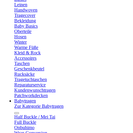
Leinen
Handwoven
Tragecover
Bekleidung
Baby Basics
Oberteile
Hosen
Winter
Warme Füße
Kleid & Rock
Accessoires
Taschen
Geschenkbeutel
Rucksäcke
Tragetuchtaschen
Reparaturservice
Kundenwunschtragen
Patchworkdecken
Babytragen
Zur Kategorie Babytragen
Half Buckle / Mei Tai
Full Buckle
Onbuhimo
Wrap Conversion