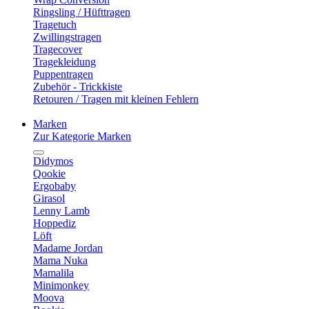
Ringsling / Hüfttragen
Tragetuch
Zwillingstragen
Tragecover
Tragekleidung
Puppentragen
Zubehör - Trickkiste
Retouren / Tragen mit kleinen Fehlern
Marken
Zur Kategorie Marken
Didymos
Qookie
Ergobaby
Girasol
Lenny Lamb
Hoppediz
Löft
Madame Jordan
Mama Nuka
Mamalila
Minimonkey
Moova