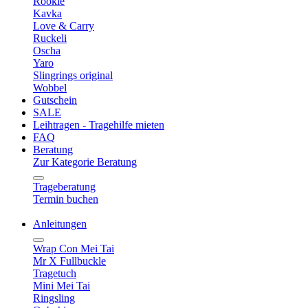
Rookie
Kavka
Love & Carry
Ruckeli
Oscha
Yaro
Slingrings original
Wobbel
Gutschein
SALE
Leihtragen - Tragehilfe mieten
FAQ
Beratung
Zur Kategorie Beratung
Trageberatung
Termin buchen
Anleitungen
Wrap Con Mei Tai
Mr X Fullbuckle
Tragetuch
Mini Mei Tai
Ringsling