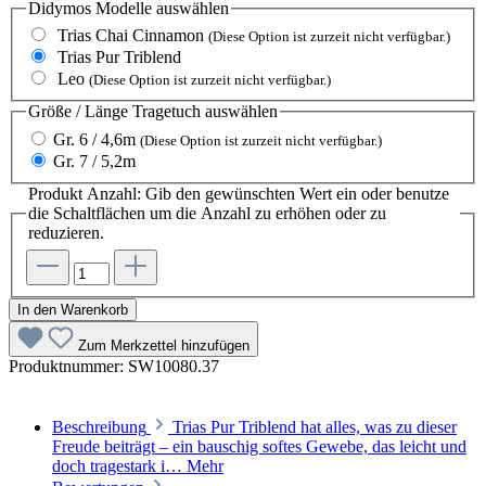
Didymos Modelle
auswählen
Trias Chai Cinnamon
(Diese Option ist zurzeit nicht verfügbar.)
Trias Pur Triblend
Leo
(Diese Option ist zurzeit nicht verfügbar.)
Größe / Länge Tragetuch
auswählen
Gr. 6 / 4,6m
(Diese Option ist zurzeit nicht verfügbar.)
Gr. 7 / 5,2m
Produkt Anzahl: Gib den gewünschten Wert ein oder benutze
die Schaltflächen um die Anzahl zu erhöhen oder zu
reduzieren.
In den Warenkorb
Zum Merkzettel hinzufügen
Produktnummer:
SW10080.37
Beschreibung
Trias Pur Triblend hat alles, was zu dieser
Freude beiträgt – ein bauschig softes Gewebe, das leicht und
doch tragestark i…
Mehr