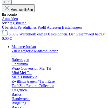
Menü schließen
Ihr Konto
Anmelden
oder
registrieren
Übersicht
Persönliches Profil
Adressen
Bestellungen
0,00 €
Warenkorb enthält 0 Positionen. Der Gesamtwert beträgt
0,00 €.
Madame Jordan
Zur Kategorie Madame Jordan
Babytragen
Onbuhimo
Wrap Conversion Mei Tai
Mini Mei Tai
Mr X Fullbuckle
Zwillinge tragen / TwinEase
TuchZeit Reborn Collection
Tragetuch
Basics
Handwoven
Ringsling
Basics