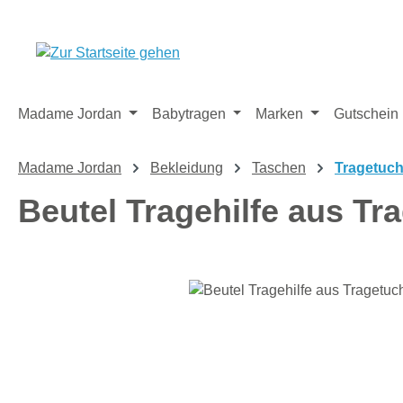
m Hauptinhalt springen
Zur Suche springen
Zur Hauptnavigation springen
Madame Jordan
Babytragen
Marken
Gutschein
Madame Jordan
Bekleidung
Taschen
Tragetuc
Beutel Tragehilfe aus Tr
Bildergalerie überspringen