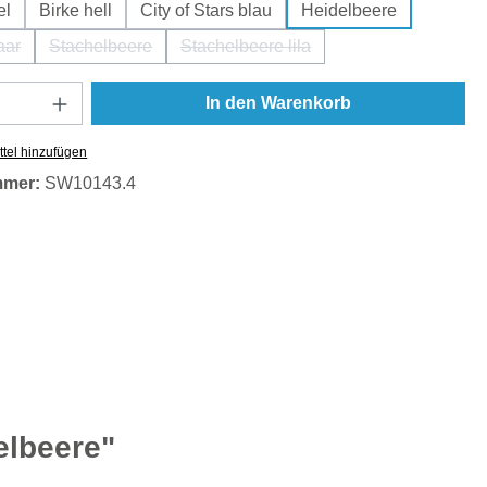
el
Birke hell
City of Stars blau
Heidelbeere
aar
Stachelbeere
Stachelbeere lila
e Option ist zurzeit nicht verfügbar.)
(Diese Option ist zurzeit nicht verfügbar.)
(Diese Option ist zurzeit nicht verfü
Anzahl: Gib den gewünschten Wert ein oder
In den Warenkorb
tel hinzufügen
mmer:
SW10143.4
elbeere"