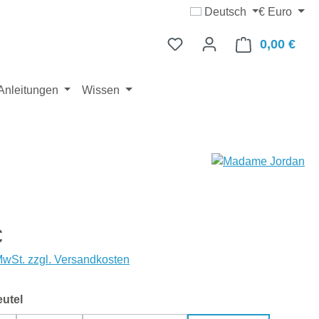
Deutsch
€
Euro
0,00 €
Ware
Anleitungen
Wissen
eis:
€
 MwSt. zzgl. Versandkosten
auswählen
utel