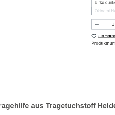
Birke dunk
Okinami H
(Dies
Produkt 
Zum Merkzet
Produktnu
ragehilfe aus Tragetuchstoff Heid