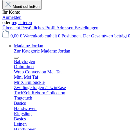
Menü schließen
Ihr Konto
Anmelden
oder
registrieren
Übersicht
Persönliches Profil
Adressen
Bestellungen
0,00 €
Warenkorb enthält 0 Positionen. Der Gesamtwert beträgt 0
Madame Jordan
Zur Kategorie Madame Jordan
Babytragen
Onbuhimo
Wrap Conversion Mei Tai
Mini Mei Tai
Mr X Fullbuckle
Zwillinge tragen / TwinEase
TuchZeit Reborn Collection
Tragetuch
Basics
Handwoven
Ringsling
Basics
Leinen
Handwoven