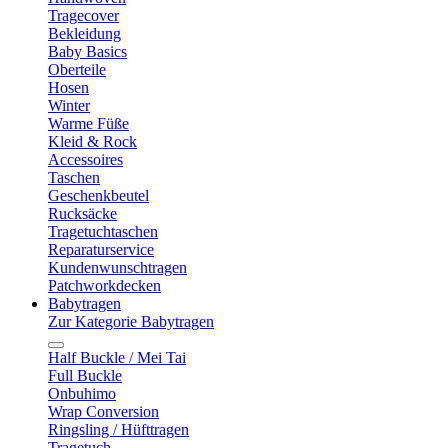
Tragecover
Bekleidung
Baby Basics
Oberteile
Hosen
Winter
Warme Füße
Kleid & Rock
Accessoires
Taschen
Geschenkbeutel
Rucksäcke
Tragetuchtaschen
Reparaturservice
Kundenwunschtragen
Patchworkdecken
Babytragen
Zur Kategorie Babytragen
Half Buckle / Mei Tai
Full Buckle
Onbuhimo
Wrap Conversion
Ringsling / Hüfttragen
Tragetuch