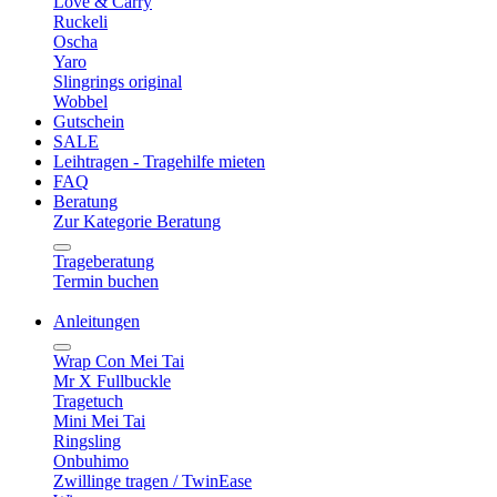
Love & Carry
Ruckeli
Oscha
Yaro
Slingrings original
Wobbel
Gutschein
SALE
Leihtragen - Tragehilfe mieten
FAQ
Beratung
Zur Kategorie Beratung
Trageberatung
Termin buchen
Anleitungen
Wrap Con Mei Tai
Mr X Fullbuckle
Tragetuch
Mini Mei Tai
Ringsling
Onbuhimo
Zwillinge tragen / TwinEase