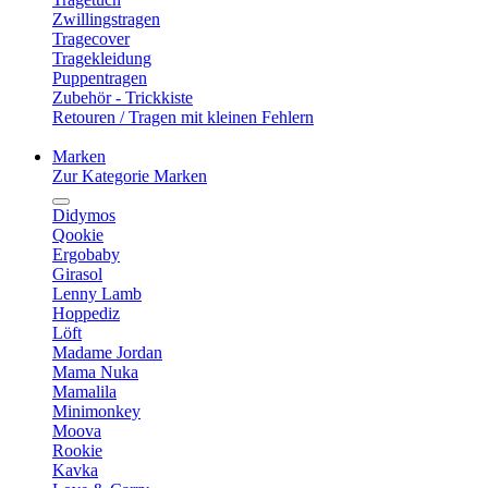
Zwillingstragen
Tragecover
Tragekleidung
Puppentragen
Zubehör - Trickkiste
Retouren / Tragen mit kleinen Fehlern
Marken
Zur Kategorie Marken
Didymos
Qookie
Ergobaby
Girasol
Lenny Lamb
Hoppediz
Löft
Madame Jordan
Mama Nuka
Mamalila
Minimonkey
Moova
Rookie
Kavka