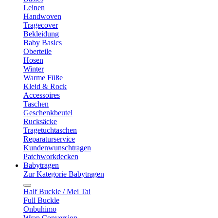
Leinen
Handwoven
Tragecover
Bekleidung
Baby Basics
Oberteile
Hosen
Winter
Warme Füße
Kleid & Rock
Accessoires
Taschen
Geschenkbeutel
Rucksäcke
Tragetuchtaschen
Reparaturservice
Kundenwunschtragen
Patchworkdecken
Babytragen
Zur Kategorie Babytragen
Half Buckle / Mei Tai
Full Buckle
Onbuhimo
Wrap Conversion