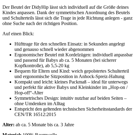
Der Beutel der DidyHip lässt sich individuell auf die Größe deines
Kindes anpassen. Dank der symmetrischen Anordnung des Beutels
und Schulterteils lässt sich die Trage in jede Richtung anlegen - ganz
ohne Suche nach der richtigen Position.
A
uf einen Blick:
Hüfttrage für den schnellen Einsatz: in Sekunden angelegt
und genauso schnell wieder abgenommen
Ergonomischer Beutel mit Kordelzügen: individuell anpassbar
und passend für Babys ab ca. 5 Monaten (bei sicherer
Kopfkontrolle), ab 5,5-20 kg
Bequem für Eltern und Kind: weich gepolstertes Schulterteil
und ergonomische Sitzposition in Anhock-Spreiz-Haltung
Kompakt und leicht: kleines Packmaß – ideal für unterwegs
und perfekt für aktive Babys und Kleinkinder im „Hop-on /
Hop-off“-Alter
Symmetrisches Design: intuitiv nutzbar auf beiden Seiten –
ohne Umdenken im Alltag
Entspricht den geltenden technischen Sicherheitsstandards der
CEN/TR 16512:2015
Alter:
ab ca. 5 Monate bis ca. 3 Jahre
Material:
100% Baumwolle