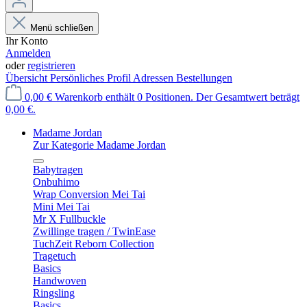
Menü schließen
Ihr Konto
Anmelden
oder
registrieren
Übersicht
Persönliches Profil
Adressen
Bestellungen
0,00 €
Warenkorb enthält 0 Positionen. Der Gesamtwert beträgt
0,00 €.
Madame Jordan
Zur Kategorie Madame Jordan
Babytragen
Onbuhimo
Wrap Conversion Mei Tai
Mini Mei Tai
Mr X Fullbuckle
Zwillinge tragen / TwinEase
TuchZeit Reborn Collection
Tragetuch
Basics
Handwoven
Ringsling
Basics