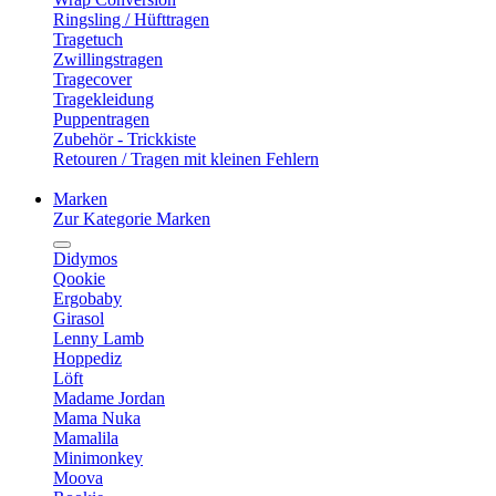
Ringsling / Hüfttragen
Tragetuch
Zwillingstragen
Tragecover
Tragekleidung
Puppentragen
Zubehör - Trickkiste
Retouren / Tragen mit kleinen Fehlern
Marken
Zur Kategorie Marken
Didymos
Qookie
Ergobaby
Girasol
Lenny Lamb
Hoppediz
Löft
Madame Jordan
Mama Nuka
Mamalila
Minimonkey
Moova