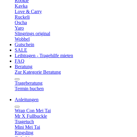
Rookie
Kavka
Love & Carry
Ruckeli
Oscha
Yaro
Slingrings original
Wobbel
Gutschein
SALE
Leihtragen - Tragehilfe mieten
FAQ
Beratung
Zur Kategorie Beratung
Trageberatung
Termin buchen
Anleitungen
Wrap Con Mei Tai
Mr X Fullbuckle
Tragetuch
Mini Mei Tai
Ringsling