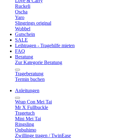
Love & Carry
Ruckeli
Oscha
Yaro
Slingrings original
Wobbel
Gutschein
SALE
Leihtragen - Tragehilfe mieten
FAQ
Beratung
Zur Kategorie Beratung
Trageberatung
Termin buchen
Anleitungen
Wrap Con Mei Tai
Mr X Fullbuckle
Tragetuch
Mini Mei Tai
Ringsling
Onbuhimo
Zwillinge tragen / TwinEase