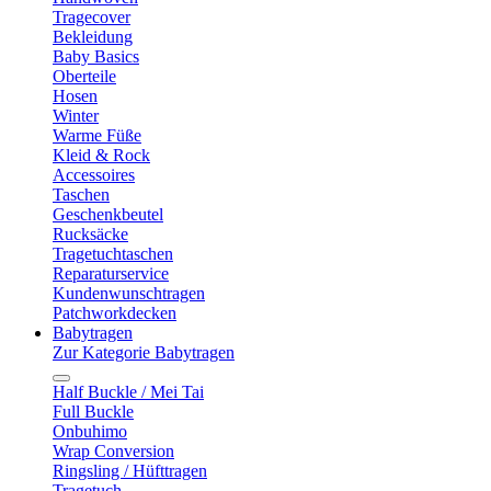
Tragecover
Bekleidung
Baby Basics
Oberteile
Hosen
Winter
Warme Füße
Kleid & Rock
Accessoires
Taschen
Geschenkbeutel
Rucksäcke
Tragetuchtaschen
Reparaturservice
Kundenwunschtragen
Patchworkdecken
Babytragen
Zur Kategorie Babytragen
Half Buckle / Mei Tai
Full Buckle
Onbuhimo
Wrap Conversion
Ringsling / Hüfttragen
Tragetuch