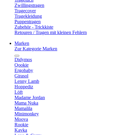
Zwillingstragen
Tragecover
Tragekleidung
Puppentragen
Zubehör - Trickkiste
Retouren / Tragen mit kleinen Fehlern
Marken
Zur Kategorie Marken
Didymos
Qookie
Ergobaby
Girasol
Lenny Lamb
Hoppediz
Löft
Madame Jordan
Mama Nuka
Mamalila
Minimonkey
Moova
Rookie
Kavka