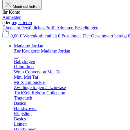
Menü schließen
Ihr Konto
Anmelden
oder
registrieren
Übersicht
Persönliches Profil
Adressen
Bestellungen
0,00 €
Warenkorb enthält 0 Positionen. Der Gesamtwert beträgt 0
Madame Jordan
Zur Kategorie Madame Jordan
Babytragen
Onbuhimo
Wrap Conversion Mei Tai
Mini Mei Tai
Mr X Fullbuckle
Zwillinge tragen / TwinEase
TuchZeit Reborn Collection
Tragetuch
Basics
Handwoven
Ringsling
Basics
Leinen
Handwoven