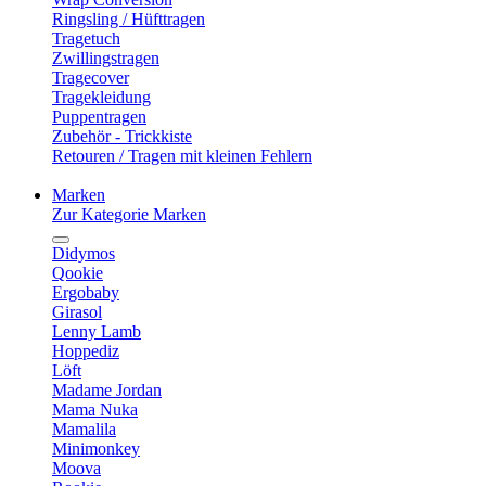
Ringsling / Hüfttragen
Tragetuch
Zwillingstragen
Tragecover
Tragekleidung
Puppentragen
Zubehör - Trickkiste
Retouren / Tragen mit kleinen Fehlern
Marken
Zur Kategorie Marken
Didymos
Qookie
Ergobaby
Girasol
Lenny Lamb
Hoppediz
Löft
Madame Jordan
Mama Nuka
Mamalila
Minimonkey
Moova