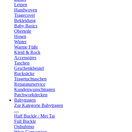
Leinen
Handwoven
Tragecover
Bekleidung
Baby Basics
Oberteile
Hosen
Winter
Warme Füße
Kleid & Rock
Accessoires
Taschen
Geschenkbeutel
Rucksäcke
Tragetuchtaschen
Reparaturservice
Kundenwunschtragen
Patchworkdecken
Babytragen
Zur Kategorie Babytragen
Half Buckle / Mei Tai
Full Buckle
Onbuhimo
Wrap Conversion