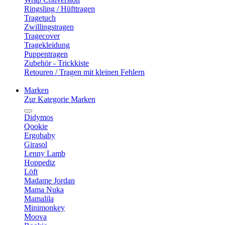
Ringsling / Hüfttragen
Tragetuch
Zwillingstragen
Tragecover
Tragekleidung
Puppentragen
Zubehör - Trickkiste
Retouren / Tragen mit kleinen Fehlern
Marken
Zur Kategorie Marken
Didymos
Qookie
Ergobaby
Girasol
Lenny Lamb
Hoppediz
Löft
Madame Jordan
Mama Nuka
Mamalila
Minimonkey
Moova