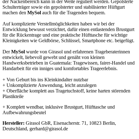
der Nackenbereich kann in der Weite reguliert werden. Gepolsterte
Schulterträger sowie ein gepolsterter und stabilisierter Hüftgurt
machen den
MySol
auch für die Tragenden bequem.
Auf komplizierte Verstellmöglichkeiten haben wir bei der
Entwicklung bewusst verzichtet, dafür einen entlastenden Brustgurt
für die Rückentrage und eine praktische Hüfttasche für wichtige
Kleinigkeiten wie Geldbörse, Schlüssel, Smartphone etc. beigefügt.
Der
MySol
wurde von Girasol und erfahrenen Trageberaterinnen
entwickelt, liebevoll gewebt und genäht von kleinen
Handwerksbetrieben in Guatemala: Tragewissen, fairer-Handel und
Handarbeit für ein inniges und komfortables Trageerlebnis.
+ Von Geburt bis ins Kleinkindalter nutzbar
+ Unkomplizierte Anwendung, leicht anzulegen
+ Oberfläche komplett aus Tragetuchstoff, keine harten störenden
Plastikteile
+ Komplett wendbar, inklusive Brustgurt, Hüfttasche und
Aufbewahrungsbeutel
Hersteller:
Girasol GbR, Eisenacherstr. 71, 10823 Berlin,
Deutschland, gerhard@girasol.de