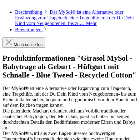
Beschreibung
Der MySol® ist eine Alternative oder
Ergänzung zum Tragetuch, eine Tragehilfe, mit der Du Dein
Kind vom Neugeborenen- bis zu…
Mehr
Bewertungen
Menü schließen
Produktinformationen "Girasol MySol -
Babytrage ab Geburt - Hüftgurt mit
Schnalle - Blue Tweed - Recycled Cotton"
Der
MySol®
ist eine Alternative oder Ergänzung zum Tragetuch,
eine Tragehilfe, mit der Du Dein Kind vom Neugeborenen- bis zum
Kleinkindalter sicher, bequem und ergonomisch vor dem Bauch und
auf dem Rücken tragen kannst.
Die patentierte Machart orientiert sich am Vorbild traditioneller
asiatischer Babytragen, den Meh Dais, passt sich aber mit seinen
durchdachten Details den Bedürfnissen moderner Eltern und Babys
an.
Der
MySol®
wird aus zwei Lagen unseres hochwertigen
Tragetuchstoffs hergestellt, der sich wie eine zweite Haut um den