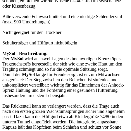
schonen, empfehlen wir die Wäsche bis 40 Grad im Wäschenetz
oder Kissenbezug
Bitte verwende Feinwaschmittel und eine niedrige Schleuderzahl
(max. 900 Umdrehungen)
Nicht geeignet für den Trockner
Schulterträger und Hüftgurt nicht bügeln
MySol - Beschreibung:
Der
MySol
wird aus zwei Lagen des hochwertigen Kreuzköper-
Tragetuchstoffs hergestellt, der sich wie eine zweite Haut um den
Tragling schmiegt und so für die optimale Stützung sorgt.
Damit der
MySol
lange für Freude sorgt, ist er zum Mitwachsen
ausgerüstet: Der Steg zwischen den Beinchen ist stufenlos und
unkompliziert verstellbar: wichtig für das Einnehmen der Anhock-
Spreiz-Haltung und die Förderung einer gesunden Hüftreifung
insbesondere im ersten Lebensjahr.
Das Rückenteil kann so verlängert werden, dass die Trage auch
nach den ersten großen Wachstumssprüngen sicher und angenehm
passt. Dazu kann der Hüftgurt etwa ab Kleidergröße 74/80 in den
unteren Tunnel eingefädelt werden. Die integrierte, anpassbare
Kapuze hält das Köpfchen beim Schlafen und schützt vor Sonne,