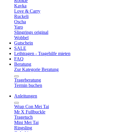
Rookie
Kavka
Love & Carry
Ruckeli
Oscha
Yaro
Slingrings original
Wobbel
Gutschein
SALE
Leihtragen - Tragehilfe mieten
FAQ
Beratung
Zur Kategorie Beratung
Trageberatung
Termin buchen
Anleitungen
Wrap Con Mei Tai
Mr X Fullbuckle
Tragetuch
Mini Mei Tai
Ringsling