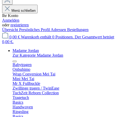
Menü schließen
Ihr Konto
Anmelden
oder
registrieren
Übersicht
Persönliches Profil
Adressen
Bestellungen
0,00 €
Warenkorb enthält 0 Positionen. Der Gesamtwert beträgt
0,00 €.
Madame Jordan
Zur Kategorie Madame Jordan
Babytragen
Onbuhimo
Wrap Conversion Mei Tai
Mini Mei Tai
Mr X Fullbuckle
Zwillinge tragen / TwinEase
TuchZeit Reborn Collection
Tragetuch
Basics
Handwoven
Ringsling
Basics