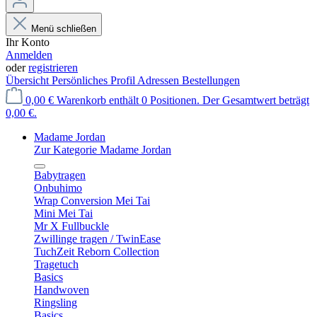
Menü schließen
Ihr Konto
Anmelden
oder
registrieren
Übersicht
Persönliches Profil
Adressen
Bestellungen
0,00 €
Warenkorb enthält 0 Positionen. Der Gesamtwert beträgt
0,00 €.
Madame Jordan
Zur Kategorie Madame Jordan
Babytragen
Onbuhimo
Wrap Conversion Mei Tai
Mini Mei Tai
Mr X Fullbuckle
Zwillinge tragen / TwinEase
TuchZeit Reborn Collection
Tragetuch
Basics
Handwoven
Ringsling
Basics