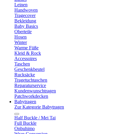
Leinen
Handwoven
Tragecover
Bekleidung
Baby Basics
Oberteile
Hosen
Winter
Warme Füße
Kleid & Rock
Accessoires
Taschen
Geschenkbeutel
Rucksäcke
Tragetuchtaschen
Reparaturservice
Kundenwunschtragen
Patchworkdecken
Babytragen
Zur Kategorie Babytragen
Half Buckle / Mei Tai
Full Buckle
Onbuhimo
Wrap Conversion