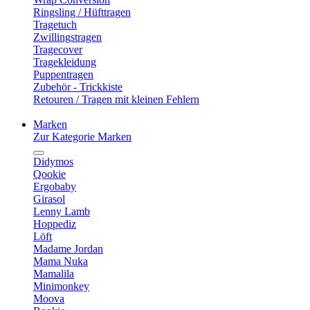
Ringsling / Hüfttragen
Tragetuch
Zwillingstragen
Tragecover
Tragekleidung
Puppentragen
Zubehör - Trickkiste
Retouren / Tragen mit kleinen Fehlern
Marken
Zur Kategorie Marken
Didymos
Qookie
Ergobaby
Girasol
Lenny Lamb
Hoppediz
Löft
Madame Jordan
Mama Nuka
Mamalila
Minimonkey
Moova