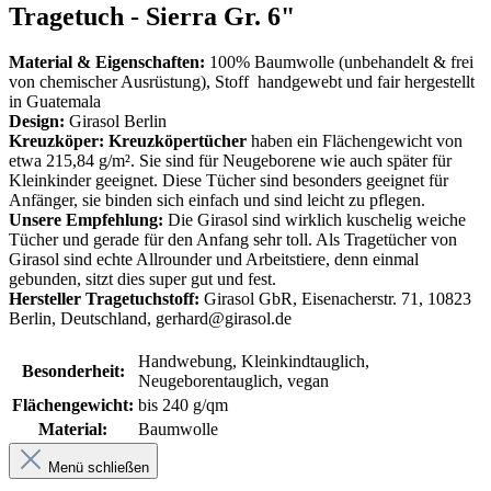
Tragetuch - Sierra Gr. 6"
Material & Eigenschaften:
100% Baumwolle (unbehandelt & frei
von chemischer Ausrüstung), Stoff handgewebt und fair hergestellt
in Guatemala
Design:
Girasol Berlin
Kreuzköper: Kreuzköpertücher
haben ein Flächengewicht von
etwa 215,84 g/m². Sie sind für Neugeborene wie auch später für
Kleinkinder geeignet. Diese Tücher sind besonders geeignet für
Anfänger, sie binden sich einfach und sind leicht zu pflegen.
Unsere Empfehlung:
Die Girasol sind wirklich kuschelig weiche
Tücher und gerade für den Anfang sehr toll. Als Tragetücher von
Girasol sind echte Allrounder und Arbeitstiere, denn einmal
gebunden, sitzt dies super gut und fest.
Hersteller Tragetuchstoff:
Girasol GbR, Eisenacherstr. 71, 10823
Berlin, Deutschland, gerhard@girasol.de
Handwebung, Kleinkindtauglich,
Besonderheit:
Neugeborentauglich, vegan
Flächengewicht:
bis 240 g/qm
Material:
Baumwolle
Menü schließen