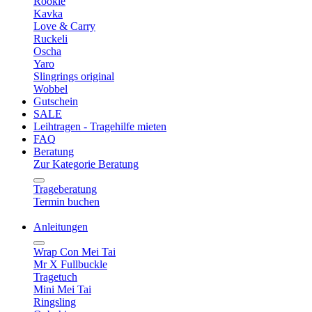
Rookie
Kavka
Love & Carry
Ruckeli
Oscha
Yaro
Slingrings original
Wobbel
Gutschein
SALE
Leihtragen - Tragehilfe mieten
FAQ
Beratung
Zur Kategorie Beratung
Trageberatung
Termin buchen
Anleitungen
Wrap Con Mei Tai
Mr X Fullbuckle
Tragetuch
Mini Mei Tai
Ringsling