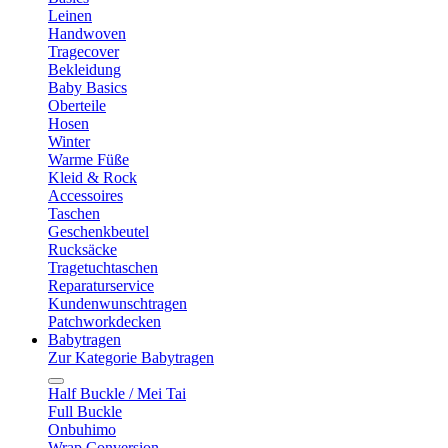
Leinen
Handwoven
Tragecover
Bekleidung
Baby Basics
Oberteile
Hosen
Winter
Warme Füße
Kleid & Rock
Accessoires
Taschen
Geschenkbeutel
Rucksäcke
Tragetuchtaschen
Reparaturservice
Kundenwunschtragen
Patchworkdecken
Babytragen
Zur Kategorie Babytragen
Half Buckle / Mei Tai
Full Buckle
Onbuhimo
Wrap Conversion