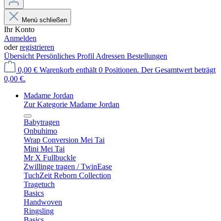
Menü schließen
Ihr Konto
Anmelden
oder
registrieren
Übersicht
Persönliches Profil
Adressen
Bestellungen
0,00 €
Warenkorb enthält 0 Positionen. Der Gesamtwert beträgt
0,00 €.
Madame Jordan
Zur Kategorie Madame Jordan
Babytragen
Onbuhimo
Wrap Conversion Mei Tai
Mini Mei Tai
Mr X Fullbuckle
Zwillinge tragen / TwinEase
TuchZeit Reborn Collection
Tragetuch
Basics
Handwoven
Ringsling
Basics