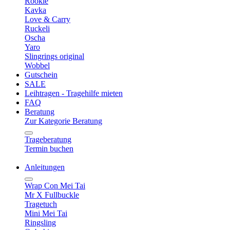
Rookie
Kavka
Love & Carry
Ruckeli
Oscha
Yaro
Slingrings original
Wobbel
Gutschein
SALE
Leihtragen - Tragehilfe mieten
FAQ
Beratung
Zur Kategorie Beratung
Trageberatung
Termin buchen
Anleitungen
Wrap Con Mei Tai
Mr X Fullbuckle
Tragetuch
Mini Mei Tai
Ringsling