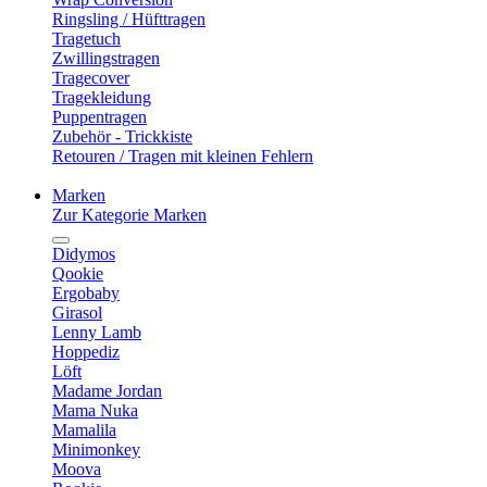
Ringsling / Hüfttragen
Tragetuch
Zwillingstragen
Tragecover
Tragekleidung
Puppentragen
Zubehör - Trickkiste
Retouren / Tragen mit kleinen Fehlern
Marken
Zur Kategorie Marken
Didymos
Qookie
Ergobaby
Girasol
Lenny Lamb
Hoppediz
Löft
Madame Jordan
Mama Nuka
Mamalila
Minimonkey
Moova