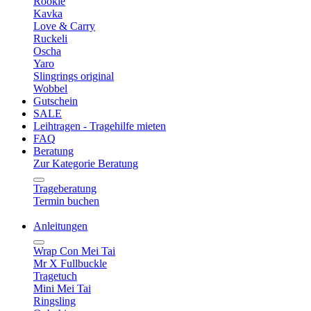
Rookie
Kavka
Love & Carry
Ruckeli
Oscha
Yaro
Slingrings original
Wobbel
Gutschein
SALE
Leihtragen - Tragehilfe mieten
FAQ
Beratung
Zur Kategorie Beratung
Trageberatung
Termin buchen
Anleitungen
Wrap Con Mei Tai
Mr X Fullbuckle
Tragetuch
Mini Mei Tai
Ringsling