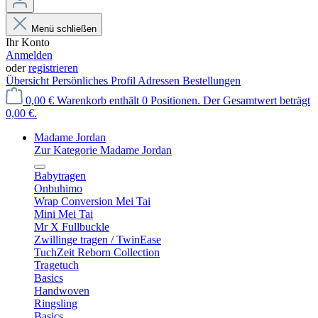
Menü schließen
Ihr Konto
Anmelden
oder
registrieren
Übersicht
Persönliches Profil
Adressen
Bestellungen
0,00 €
Warenkorb enthält 0 Positionen. Der Gesamtwert beträgt
0,00 €.
Madame Jordan
Zur Kategorie Madame Jordan
Babytragen
Onbuhimo
Wrap Conversion Mei Tai
Mini Mei Tai
Mr X Fullbuckle
Zwillinge tragen / TwinEase
TuchZeit Reborn Collection
Tragetuch
Basics
Handwoven
Ringsling
Basics