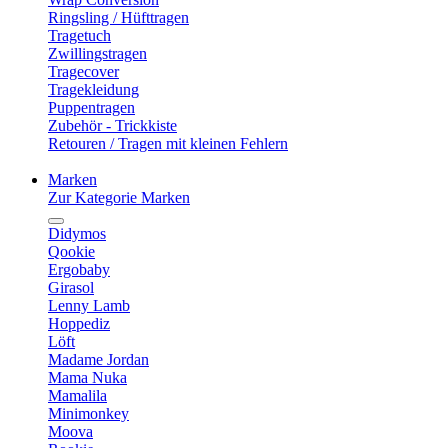
Ringsling / Hüfttragen
Tragetuch
Zwillingstragen
Tragecover
Tragekleidung
Puppentragen
Zubehör - Trickkiste
Retouren / Tragen mit kleinen Fehlern
Marken
Zur Kategorie Marken
Didymos
Qookie
Ergobaby
Girasol
Lenny Lamb
Hoppediz
Löft
Madame Jordan
Mama Nuka
Mamalila
Minimonkey
Moova