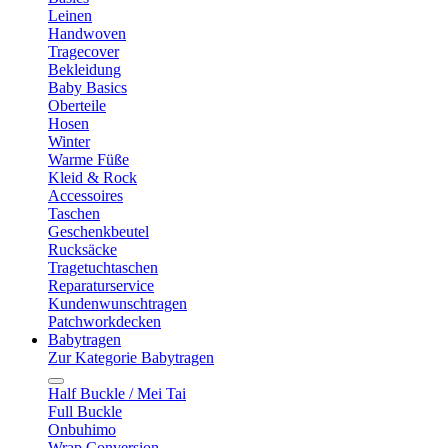
Leinen
Handwoven
Tragecover
Bekleidung
Baby Basics
Oberteile
Hosen
Winter
Warme Füße
Kleid & Rock
Accessoires
Taschen
Geschenkbeutel
Rucksäcke
Tragetuchtaschen
Reparaturservice
Kundenwunschtragen
Patchworkdecken
Babytragen
Zur Kategorie Babytragen
Half Buckle / Mei Tai
Full Buckle
Onbuhimo
Wrap Conversion