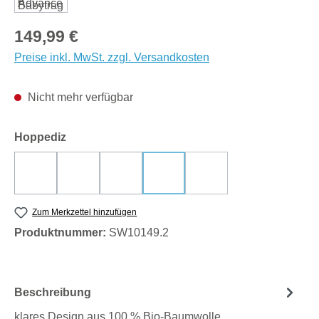
Regulärer Preis:
149,99 €
Preise inkl. MwSt. zzgl. Versandkosten
Nicht mehr verfügbar
auswählen
Hoppediz
Djerba
Elba
Kos - hellgrau
Lanzarote - dunkelgrau
Kreta - blau
(Diese Option ist zurzeit nicht verfügbar.)
(Diese Option ist zurzeit nicht verfügbar.)
(Diese Option ist zurzeit nicht verf
Zum Merkzettel hinzufügen
Produktnummer:
SW10149.2
Beschreibung
klares Design aus 100 % Bio-Baumwolle