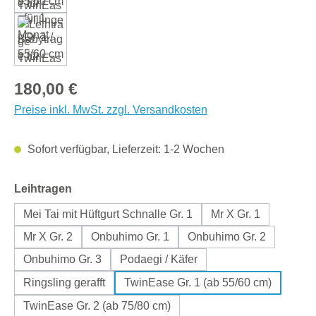
Regulärer Preis:
180,00 €
Preise inkl. MwSt. zzgl. Versandkosten
Sofort verfügbar, Lieferzeit: 1-2 Wochen
auswählen
Leihtragen
Mei Tai mit Hüftgurt Schnalle Gr. 1
Mr X Gr. 1
Mr X Gr. 2
Onbuhimo Gr. 1
Onbuhimo Gr. 2
Onbuhimo Gr. 3
Podaegi / Käfer
Ringsling gerafft
TwinEase Gr. 1 (ab 55/60 cm)
TwinEase Gr. 2 (ab 75/80 cm)