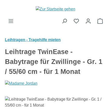
Zum Hauptinhalt springen
Ware
Leihtragen - Tragehilfe mieten
Leihtrage TwinEase -
Babytrage für Zwillinge - Gr. 1
/ 55/60 cm - für 1 Monat
Bildergalerie überspringen