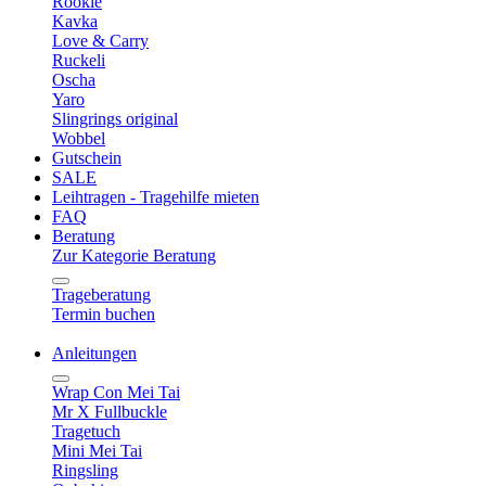
Rookie
Kavka
Love & Carry
Ruckeli
Oscha
Yaro
Slingrings original
Wobbel
Gutschein
SALE
Leihtragen - Tragehilfe mieten
FAQ
Beratung
Zur Kategorie Beratung
Trageberatung
Termin buchen
Anleitungen
Wrap Con Mei Tai
Mr X Fullbuckle
Tragetuch
Mini Mei Tai
Ringsling