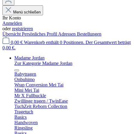
Menü schließen
Ihr Konto
Anmelden
oder
registrieren
Übersicht
Persönliches Profil
Adressen
Bestellungen
0,00 €
Warenkorb enthält 0 Positionen. Der Gesamtwert beträgt
0,00 €.
Madame Jordan
Zur Kategorie Madame Jordan
Babytragen
Onbuhimo
Wrap Conversion Mei Tai
Mini Mei Tai
Mr X Fullbuckle
Zwillinge tragen / TwinEase
TuchZeit Reborn Collection
Tragetuch
Basics
Handwoven
Ringsling
Basics