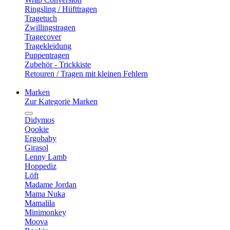
Ringsling / Hüfttragen
Tragetuch
Zwillingstragen
Tragecover
Tragekleidung
Puppentragen
Zubehör - Trickkiste
Retouren / Tragen mit kleinen Fehlern
Marken
Zur Kategorie Marken
Didymos
Qookie
Ergobaby
Girasol
Lenny Lamb
Hoppediz
Löft
Madame Jordan
Mama Nuka
Mamalila
Minimonkey
Moova