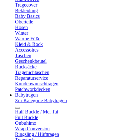
Tragecover
Bekleidung
Baby Basics
Oberteile
Hosen
Winter
Warme Füße
Kleid & Rock
Accessoires
Taschen
Geschenkbeutel
Rucksäcke
Tragetuchtaschen
Reparaturservice
Kundenwunschtragen
Patchworkdecken
Babytragen
Zur Kategorie Babytragen
Half Buckle / Mei Tai
Full Buckle
Onbuhimo
Wrap Conversion
Ringsling / Hüfttragen
Tragetuch