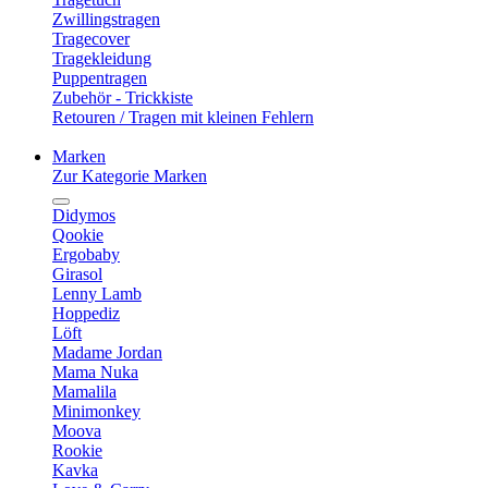
Zwillingstragen
Tragecover
Tragekleidung
Puppentragen
Zubehör - Trickkiste
Retouren / Tragen mit kleinen Fehlern
Marken
Zur Kategorie Marken
Didymos
Qookie
Ergobaby
Girasol
Lenny Lamb
Hoppediz
Löft
Madame Jordan
Mama Nuka
Mamalila
Minimonkey
Moova
Rookie
Kavka