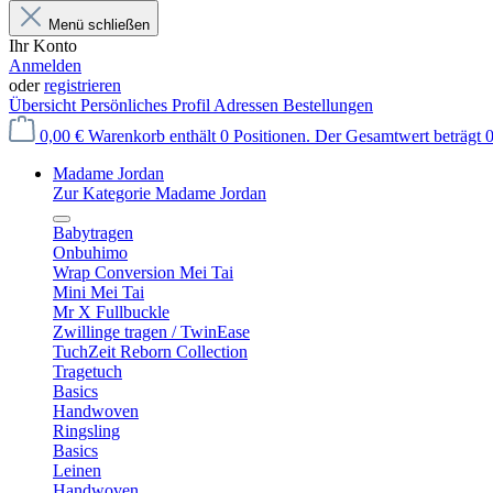
Menü schließen
Ihr Konto
Anmelden
oder
registrieren
Übersicht
Persönliches Profil
Adressen
Bestellungen
0,00 €
Warenkorb enthält 0 Positionen. Der Gesamtwert beträgt 0
Madame Jordan
Zur Kategorie Madame Jordan
Babytragen
Onbuhimo
Wrap Conversion Mei Tai
Mini Mei Tai
Mr X Fullbuckle
Zwillinge tragen / TwinEase
TuchZeit Reborn Collection
Tragetuch
Basics
Handwoven
Ringsling
Basics
Leinen
Handwoven