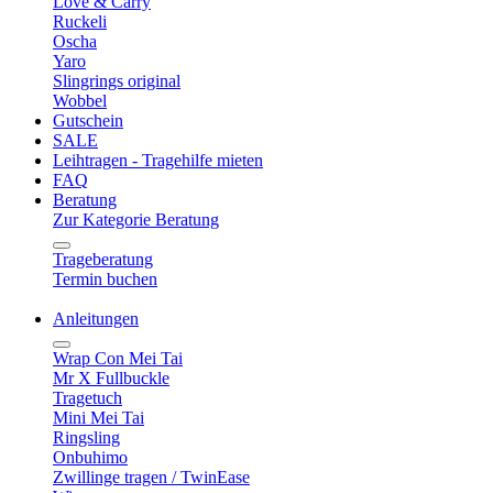
Love & Carry
Ruckeli
Oscha
Yaro
Slingrings original
Wobbel
Gutschein
SALE
Leihtragen - Tragehilfe mieten
FAQ
Beratung
Zur Kategorie Beratung
Trageberatung
Termin buchen
Anleitungen
Wrap Con Mei Tai
Mr X Fullbuckle
Tragetuch
Mini Mei Tai
Ringsling
Onbuhimo
Zwillinge tragen / TwinEase