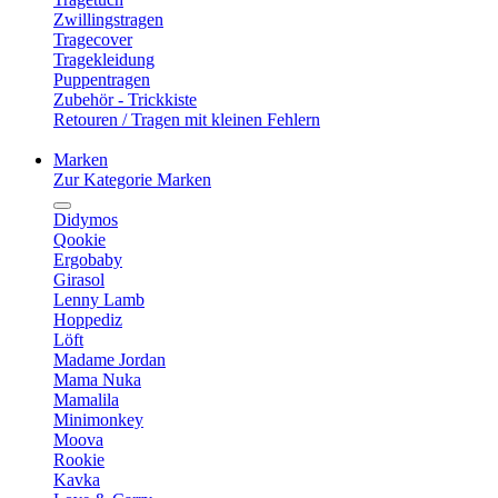
Zwillingstragen
Tragecover
Tragekleidung
Puppentragen
Zubehör - Trickkiste
Retouren / Tragen mit kleinen Fehlern
Marken
Zur Kategorie Marken
Didymos
Qookie
Ergobaby
Girasol
Lenny Lamb
Hoppediz
Löft
Madame Jordan
Mama Nuka
Mamalila
Minimonkey
Moova
Rookie
Kavka