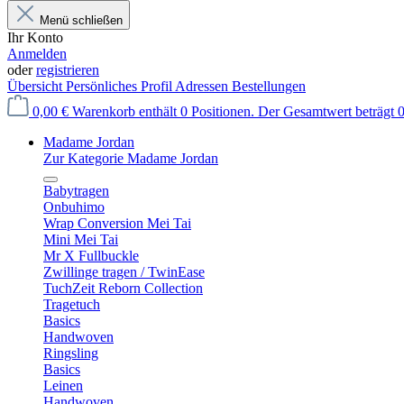
Menü schließen
Ihr Konto
Anmelden
oder
registrieren
Übersicht
Persönliches Profil
Adressen
Bestellungen
0,00 €
Warenkorb enthält 0 Positionen. Der Gesamtwert beträgt 0
Madame Jordan
Zur Kategorie Madame Jordan
Babytragen
Onbuhimo
Wrap Conversion Mei Tai
Mini Mei Tai
Mr X Fullbuckle
Zwillinge tragen / TwinEase
TuchZeit Reborn Collection
Tragetuch
Basics
Handwoven
Ringsling
Basics
Leinen
Handwoven