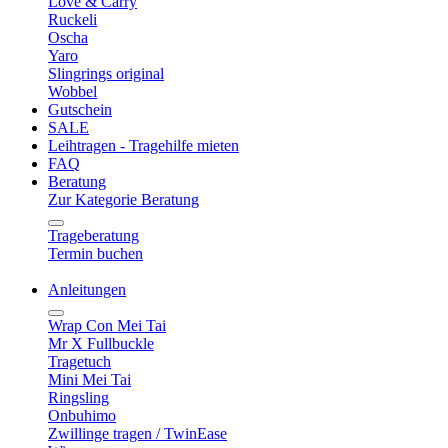
Love & Carry
Ruckeli
Oscha
Yaro
Slingrings original
Wobbel
Gutschein
SALE
Leihtragen - Tragehilfe mieten
FAQ
Beratung
Zur Kategorie Beratung
Trageberatung
Termin buchen
Anleitungen
Wrap Con Mei Tai
Mr X Fullbuckle
Tragetuch
Mini Mei Tai
Ringsling
Onbuhimo
Zwillinge tragen / TwinEase