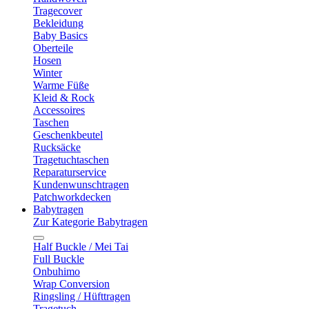
Tragecover
Bekleidung
Baby Basics
Oberteile
Hosen
Winter
Warme Füße
Kleid & Rock
Accessoires
Taschen
Geschenkbeutel
Rucksäcke
Tragetuchtaschen
Reparaturservice
Kundenwunschtragen
Patchworkdecken
Babytragen
Zur Kategorie Babytragen
Half Buckle / Mei Tai
Full Buckle
Onbuhimo
Wrap Conversion
Ringsling / Hüfttragen
Tragetuch