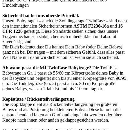
Umdrehungen
Sicherheit hat bei uns oberste Priorität.
Unsere Babytragen – auch die Zwillingstrage TwinEase – sind nach
den internationalen Sicherheitsnormen
ASTM F2236-16a
und
16
CFR 1226
gefertigt. Diese Standards stellen sicher, dass unsere
Tragen mechanisch stabil, chemisch unbedenklich und absolut
zuverlässig sind.
Für Dich bedeutet das: Du kannst Dein Baby (oder Deine Babys)
ganz nah bei Dir tragen – mit dem sicheren Gefühl, dass alles passt.
Weil Nähe nur dann wirklich schön ist, wenn sie auch sicher ist.
Ab wann passt die MJ TwinEase Babytrage?
Die TwinEase
Babytrage in Gr. 1 passt ab 55/60 cm Körpergröße deines Baby in
der Babysize und begleitet dich bis zu einer Körpergröße von 90/95
cm. Die Toddlergröße (Gr. 2) passt ab ca. 80 cm Körpergröße
deines Babys, was ab 1 Jahr ist und bis 110 cm tragbar.
Kopfstütze / Rückenteilverlängerung
Die Kopfklappe dient als Rückenteilverlängerung bei größeren
Babys und als Polsterung bei kleineren Babys. Diese kann in die
entsprechenden Haken am Gurtband eingehakt werden oder über
Knöpfe nach innen oder außen geklappt gesichert werden.