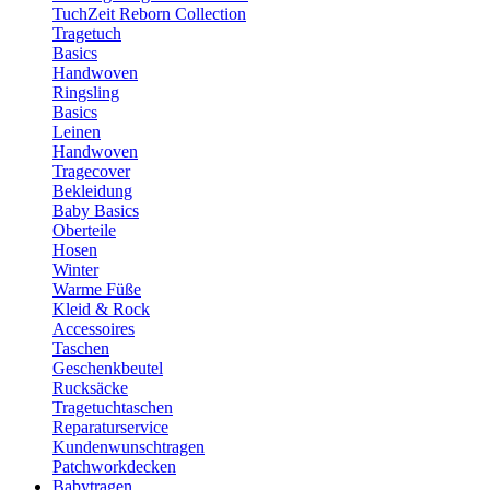
TuchZeit Reborn Collection
Tragetuch
Basics
Handwoven
Ringsling
Basics
Leinen
Handwoven
Tragecover
Bekleidung
Baby Basics
Oberteile
Hosen
Winter
Warme Füße
Kleid & Rock
Accessoires
Taschen
Geschenkbeutel
Rucksäcke
Tragetuchtaschen
Reparaturservice
Kundenwunschtragen
Patchworkdecken
Babytragen