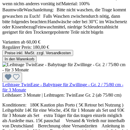
wenn nichts anderes vorrätig ist!Material: 100%
BaumwolleWaschanleitung: Bitte nicht waschen, die Trage kommt
gewaschen zu Euch! Falls Waschen zwischendurch nötig, dann
bitte folgendes beachten:Handwäsche oder bei 30°C im Wäschenetz
oder KissenbezugFeinwaschmittel, niedrige Schleuderzahlnicht
geeignet für den Trocknergepolsterte Teile nicht bügeln
Varianten ab
60,00 €
Regulärer Preis:
180,00 €
Preise inkl. MwSt. zzgl. Versandkosten
In den Warenkorb
Leihtrage TwinEase - Babytrage für Zwillinge - Gr. 2 / 75/80 cm -
für 3 Monate
Leihdauer:
3 Monate
|
Leihtragen:
TwinEase Gr. 2 (ab 75/80 cm)
Konditionen: 180€ Kaution plus Porto ( 5€ Retour bei Nutzung )
Leihgebühr 14€ für eine Woche, 45€ für 1 Monate als Set und 93€
für 3 Monate als Set extra Träger für das tragen einzeln möglich
als Ausleihe max. 15€ pauschal Versand & Verleih nur innerhalb
von Deutschland Berechnung ohne Versandzeiten Anleitung in