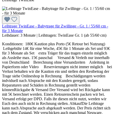
Leihtrage TwinEase - Babytrage für Zwillinge - Gr. 1 / 55/60 cm -
für 3 Monate
Leihdauer:
3 Monate
|
Leihtragen:
TwinEase Gr. 1 (ab 55/60 cm)
Konditionen: 180€ Kaution plus Porto (5€ Retour bei Nutzung)
Leihgebühr 14€ für eine Woche, 45€ für 1 Monate als Set und 93€
für 3 Monate als Set extra Träger für das tragen einzeln möglich
als Ausleihe max. 15€ pauschal Versand & Verleih nur innerhalb
von Deutschland Berechnung ohne Versandzeiten Anleitung in
Papierform oder Video Reservierungen nicht immer möglich bei
Verlust behalten wir die Kaution ein und stellen den Restbetrag der
Trage siehe Onlineshop in Rechnung Beschädigungen werden
indviduell nach Absprache mit den Kunden geregelt, sodass
Reparaturen und Schäden in Rechnung gestellt werden
könnenRückgabe & Versand Der Versand wird bei Rückgabe kann
mit 5€ berechnet werden. Einen Retourenschein packen wir bei.
Versand erfolgt per DPD. Falls ihr diesen nicht nutzt, werden wir
Euch den auch nicht in Rechnung stellen. AbkaufDie Leihtrage
kann nach Absprache auch abgekauft werden. Der Preis richtet sich
nach dem Zustand. Wir verschicken auch manchmal Neuware,