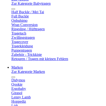
Zur Kategorie Babytragen
Half Buckle / Mei Tai
Full Buckle
Onbuhimo
Wrap Conversion
Ringsling / Hüfttragen
Tragetuch
Zwillingstragen
Tragecover
Tragekleidung
Puppentragen
Zubehör - Trickkiste
Retouren / Tragen mit kleinen Fehlern
Marken
Zur Kategorie Marken
Didymos
Qookie
Ergobaby
Girasol
Lenny Lamb
Hoppediz
Löft