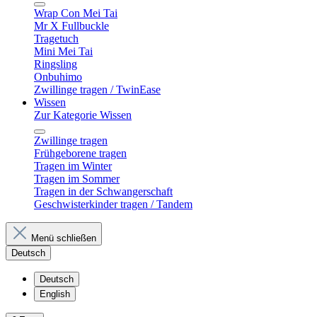
Wrap Con Mei Tai
Mr X Fullbuckle
Tragetuch
Mini Mei Tai
Ringsling
Onbuhimo
Zwillinge tragen / TwinEase
Wissen
Zur Kategorie Wissen
Zwillinge tragen
Frühgeborene tragen
Tragen im Winter
Tragen im Sommer
Tragen in der Schwangerschaft
Geschwisterkinder tragen / Tandem
Menü schließen
Deutsch
Deutsch
English